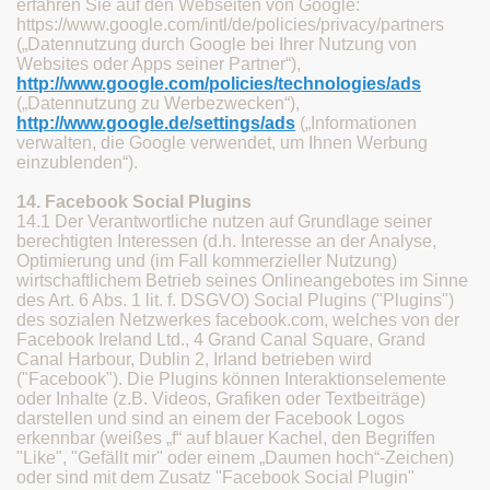
erfahren Sie auf den Webseiten von Google:
https://www.google.com/intl/de/policies/privacy/partners
(„Datennutzung durch Google bei Ihrer Nutzung von
Websites oder Apps seiner Partner“),
http://www.google.com/policies/technologies/ads
(„Datennutzung zu Werbezwecken“),
http://www.google.de/settings/ads
(„Informationen
verwalten, die Google verwendet, um Ihnen Werbung
einzublenden“).
14. Facebook Social Plugins
14.1 Der Verantwortliche nutzen auf Grundlage seiner
berechtigten Interessen (d.h. Interesse an der Analyse,
Optimierung und (im Fall kommerzieller Nutzung)
wirtschaftlichem Betrieb seines Onlineangebotes im Sinne
des Art. 6 Abs. 1 lit. f. DSGVO) Social Plugins ("Plugins")
des sozialen Netzwerkes facebook.com, welches von der
Facebook Ireland Ltd., 4 Grand Canal Square, Grand
Canal Harbour, Dublin 2, Irland betrieben wird
("Facebook"). Die Plugins können Interaktionselemente
oder Inhalte (z.B. Videos, Grafiken oder Textbeiträge)
darstellen und sind an einem der Facebook Logos
erkennbar (weißes „f“ auf blauer Kachel, den Begriffen
"Like", "Gefällt mir" oder einem „Daumen hoch“-Zeichen)
oder sind mit dem Zusatz "Facebook Social Plugin"