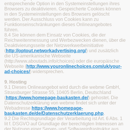
entsprechende Option in den Systemeinstellungen ihres
Browsers zu deaktivieren. Gespeicherte Cookies können
in den Systemeinstellungen des Browsers gelöscht
werden. Der Ausschluss von Cookies kann zu
Funktionseinschränkungen dieses Onlineangebotes
führen.
8.4 Sie können dem Einsatz von Cookies, die der
Reichweitenmessung und Werbezwecken dienen, über die
Deaktivierungsseite der Netzwerkwerbeinitiative
(
http://optout.networkadvertising.org/
) und zusätzlich
die US-amerikanische Webseite
(http://www.aboutads.info/choices) oder die europäische
Webseite (
http://www.youronlinechoices.com/uk/your-
ad-choices/
) widersprechen.
9. Hosting
9.1 Dieses Onlineangebot wird durch die webme GmbH,
Strassburger Strasse 55, 10405 Berlin, Deutschland
(
https://www.homepage-baukasten.de/
) gehostet. Die
Datenschutzerklärung von webme findet sich unter der
Webadresse
https://www.homepage-
baukasten.de/de/Datenschutzerklaerung.php
.
9.2 Die Rechtsgrundlage der Verarbeitung ist Art. 6 Abs. 1
lit f. DSGVO auf Grundlage der berechtigten Interessen an
der Nutzung einer Server- und Softwareinfrastruktur aus