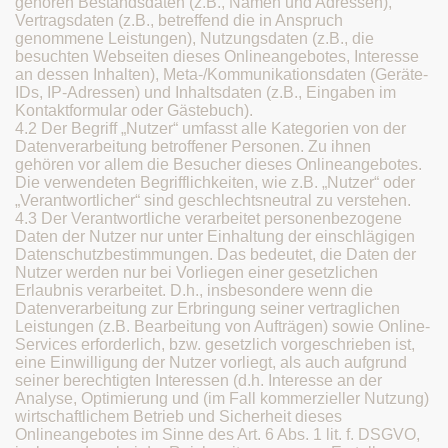
gehören Bestandsdaten (z.B., Namen und Adressen),
Vertragsdaten (z.B., betreffend die in Anspruch
genommene Leistungen), Nutzungsdaten (z.B., die
besuchten Webseiten dieses Onlineangebotes, Interesse
an dessen Inhalten), Meta-/Kommunikationsdaten (Geräte-
IDs, IP-Adressen) und Inhaltsdaten (z.B., Eingaben im
Kontaktformular oder Gästebuch).
4.2 Der Begriff „Nutzer“ umfasst alle Kategorien von der
Datenverarbeitung betroffener Personen. Zu ihnen
gehören vor allem die Besucher dieses Onlineangebotes.
Die verwendeten Begrifflichkeiten, wie z.B. „Nutzer“ oder
„Verantwortlicher“ sind geschlechtsneutral zu verstehen.
4.3 Der Verantwortliche verarbeitet personenbezogene
Daten der Nutzer nur unter Einhaltung der einschlägigen
Datenschutzbestimmungen. Das bedeutet, die Daten der
Nutzer werden nur bei Vorliegen einer gesetzlichen
Erlaubnis verarbeitet. D.h., insbesondere wenn die
Datenverarbeitung zur Erbringung seiner vertraglichen
Leistungen (z.B. Bearbeitung von Aufträgen) sowie Online-
Services erforderlich, bzw. gesetzlich vorgeschrieben ist,
eine Einwilligung der Nutzer vorliegt, als auch aufgrund
seiner berechtigten Interessen (d.h. Interesse an der
Analyse, Optimierung und (im Fall kommerzieller Nutzung)
wirtschaftlichem Betrieb und Sicherheit dieses
Onlineangebotes im Sinne des Art. 6 Abs. 1 lit. f. DSGVO,