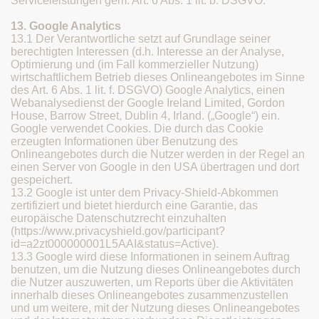
Serviceleistungen gem. Art. 6 Abs. 1 lit. b. DSGVO.
13. Google Analytics
13.1 Der Verantwortliche setzt auf Grundlage seiner
berechtigten Interessen (d.h. Interesse an der Analyse,
Optimierung und (im Fall kommerzieller Nutzung)
wirtschaftlichem Betrieb dieses Onlineangebotes im Sinne
des Art. 6 Abs. 1 lit. f. DSGVO) Google Analytics, einen
Webanalysedienst der Google Ireland Limited, Gordon
House, Barrow Street, Dublin 4, Irland. („Google“) ein.
Google verwendet Cookies. Die durch das Cookie
erzeugten Informationen über Benutzung des
Onlineangebotes durch die Nutzer werden in der Regel an
einen Server von Google in den USA übertragen und dort
gespeichert.
13.2 Google ist unter dem Privacy-Shield-Abkommen
zertifiziert und bietet hierdurch eine Garantie, das
europäische Datenschutzrecht einzuhalten
(https://www.privacyshield.gov/participant?
id=a2zt000000001L5AAI&status=Active).
13.3 Google wird diese Informationen in seinem Auftrag
benutzen, um die Nutzung dieses Onlineangebotes durch
die Nutzer auszuwerten, um Reports über die Aktivitäten
innerhalb dieses Onlineangebotes zusammenzustellen
und um weitere, mit der Nutzung dieses Onlineangebotes