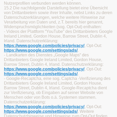
Nutzerprofilen verbunden werden können.
15.2 Die nachfolgende Darstellung bietet eine Übersicht
von Drittanbietern sowie ihrer Inhalte, nebst Links zu deren
Datenschutzerklärungen, welche weitere Hinweise zur
Verarbeitung von Daten und, z.T. bereits hier genannt,
Widerspruchsmöglichkeiten (sog. Opt-Out) enthalten:
- Videos der Plattform “YouTube” des Drittanbieters Google
Ireland Limited, Gordon House, Barrow Street, Dublin 4,
Irland. Datenschutzerklärung:
https://www.google.com/policies/privacy/
, Opt-Out:
https://www.google.com/settings/ads/
.
- Landkarten des Dienstes „Google Maps“ des
Drittanbieters Google Ireland Limited, Gordon House,
Barrow Street, Dublin 4, Irland. Datenschutzerklärung:
https://www.google.com/policies/privacy/
, Opt-Out:
https://www.google.com/settings/ads/
.
- Google-Recaptcha, eine sog. Captcha -Verifizierung des
Drittanbieters Google Ireland Limited, Gordon House,
Barrow Street, Dublin 4, Irland. Google-Recaptcha dient
zur Verifizierung, ob Eingaben auf seiner Website von
Menschen oder von Bots o.ä. Systemen stammen.
Datenschutzerklärung:
https://www.google.com/policies/privacy/
, Opt-Out:
https://www.google.com/settings/ads/
. Weitere
Datenschutzhinweise und Hinweise zum Opt-Out finden